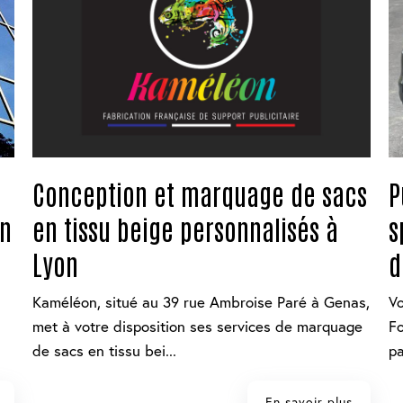
Conception et marquage de sacs
P
on
en tissu beige personnalisés à
s
Lyon
d
Kaméléon, situé au 39 rue Ambroise Paré à Genas,
Vo
met à votre disposition ses services de marquage
F
de sacs en tissu bei...
pa
En savoir plus