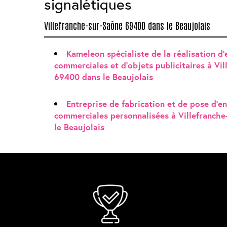
signalétiques
Villefranche-sur-Saône 69400 dans le Beaujolais
Kameleon spécialiste de la réalisation d
commerciales et d'objets publicitaires à Vi
69400 dans le Beaujolais
Entreprise de fabrication et de pose d'e
commerciales personnalisées à Villefranch
le Beaujolais