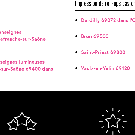
Impression de roll-ups pas ch
Dardilly 69072 dans l'
'enseignes
Bron 69500
llefranche-sur-Saône
Saint-Priest 69800
nseignes lumineuses
Vaulx-en-Velin 69120
e-sur-Saône 69400 dans