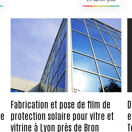
Fabrication et pose de film de
D
de
protection solaire pour vitre et
e
vitrine à Lyon près de Bron
T