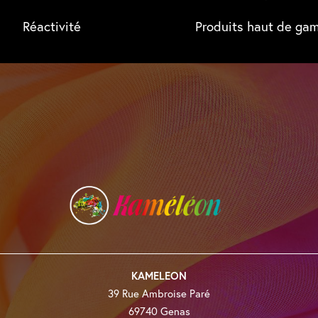
Réactivité
Produits haut de g
KAMELEON
39 Rue Ambroise Paré
69740 Genas